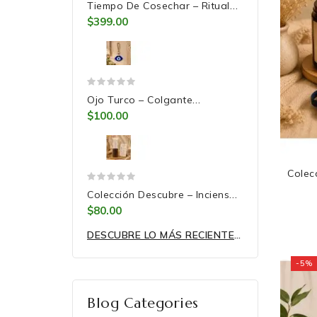
Tiempo De Cosechar – Ritual
De 7 Velas Para La...
$399.00
Ojo Turco – Colgante
Decorativo Para Llenar Tu...
$100.00
Colec
Mom
Colección Descubre – Inciensos
Artesanales Para...
$80.00
DESCUBRE LO MÁS RECIENTE Y ENAMÓRATE DE ELLOS.
-5%
Blog Categories