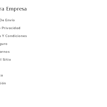
ra Empresa
 De Envío
 Privacidad
s Y Condiciones
guro
arnos
 Sitio
ta
ción