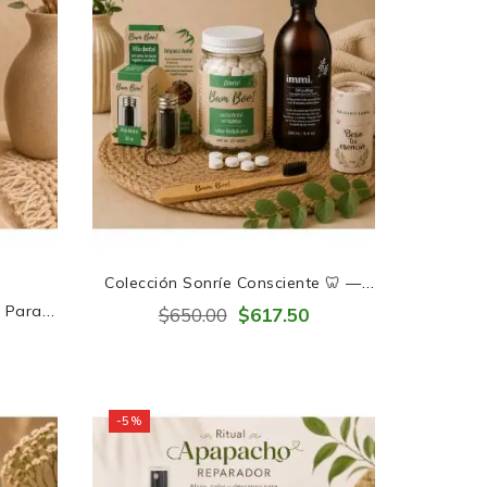
Colección Sonríe Consciente 🦷 —
Pequeños Hábitos, Grandes
t Para
$650.00
$617.50
Sonrisas

-5%