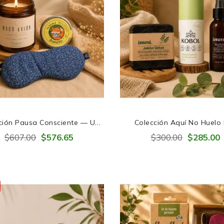
ción Pausa Consciente — Un
Colección Aquí No Huelo
ento Para Volver A Ti 🌿
$607.00
$576.65
$300.00
$285.00