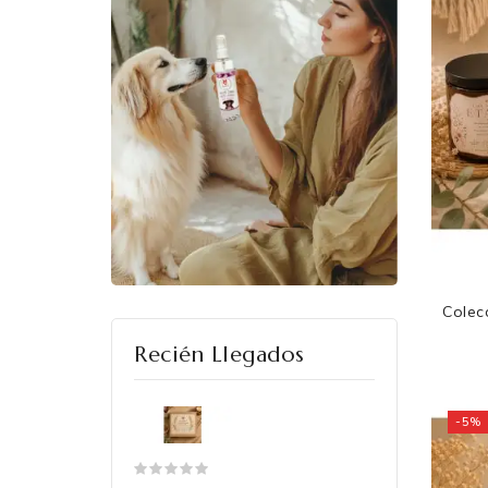
Colec
Cole
Recién Llegados
-5%