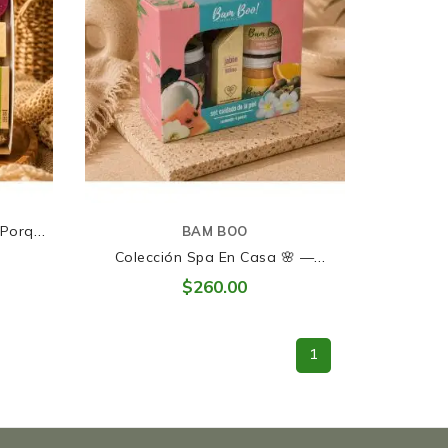
 Porque
BAM BOO
igo. 💚
Colección Spa En Casa 🌸 —
Consiéntete De Pies A Cabeza
$260.00
1