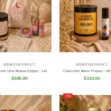
BIENESTAR PARA TI
BIENESTAR PARA TI
ción Una Nueva Etapa – Una
Colección Amor Propio – Ki
cción Para Acompañar Con
Reconectar Contigo 
$505.00
$310.00
Amor A Una Niña...
-5%