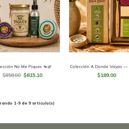
ección No Me Piques 🦟🌿
Colección A Donde Vayas —
Cuidarte También Viaja Cont
$858.00
$815.10
$189.00
🧳
ando 1-9 de 9 artículo(s)