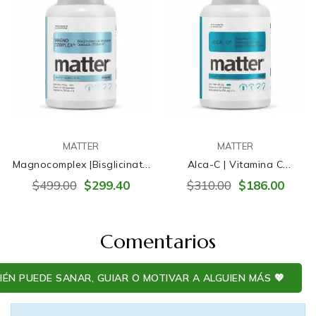
MATTER
MATTER
Magnocomplex |Bisglicinato
Alca-C | Vitamina C
De Magnesio Quelado
(Ascorbato De Sodio)
$499.00
$299.40
$310.00
$186.00
(TRAACS)
Comentarios
ÉN PUEDE SANAR, GUIAR O MOTIVAR A ALGUIEN MÁS 💖