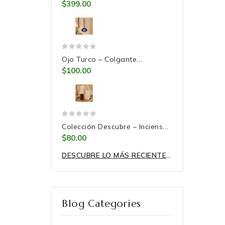
De 7 Velas Para La...
$399.00
Ojo Turco – Colgante
Decorativo Para Llenar Tu...
$100.00
Colección Descubre – Inciensos
Artesanales Para...
$80.00
DESCUBRE LO MÁS RECIENTE Y ENAMÓRATE DE ELLOS.
Blog Categories