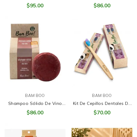
Artesanal Natural Té Limón
Vera - Hidratación
$95.00
$86.00
🌿
Profunda 💧🌿
BAM BOO
BAM BOO
Shampoo Sólido De Vino
Kit De Cepillos Dentales De
Tinto
Bambú Para Peques -
$86.00
$70.00
Sonrisas Conscientes