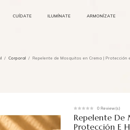
CUÍDATE
ILUMÍNATE
ARMONÍZATE
l
Corporal
Repelente de Mosquitos en Crema | Protección e
0 Review(s)
Repelente De 
Protección E H