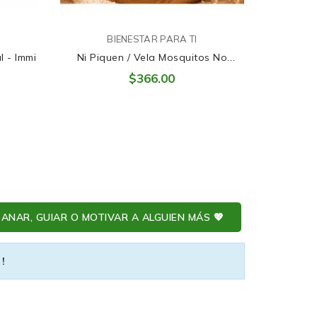
BIENESTAR PARA TI
l - Immi
Ni Piquen / Vela Mosquitos No
Invitados
$366.00
ANAR, GUIAR O MOTIVAR A ALGUIEN MÁS 💖
 !