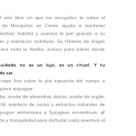
al aire libre sin que los mosquitos te roben el
e de Mosquitos en Crema ayuda a mantener
ientras hidrata y suaviza la piel gracias a su
es y mantecas nutritivas. Su fórmula de origen
ara toda la familia, incluso para bebés desde
cuidado no es un lujo, es un ritual. Y tu
de ser.
capa fina sobre la piel expuesta del cuerpo o
quiere enjuague.
oba, aceite de almendras dulces, aceite de argán,
rité, manteca de cacao y extractos naturales de
opogon winterianus y Syzygium aromaticum. 🌿
ón y tranquilidad para disfrutar cada aventura al