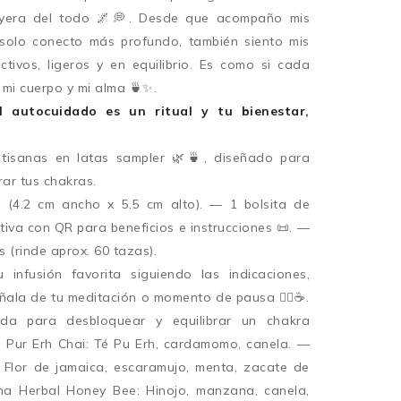
uyera del todo 🌌💭. Desde que acompaño mis
o solo conecto más profundo, también siento mis
tivos, ligeros y en equilibrio. Es como si cada
 mi cuerpo y mi alma 🍵✨.
l autocuidado es un ritual y tu bienestar,
 tisanas en latas sampler 🌿🍵, diseñado para
brar tus chakras.
r (4.2 cm ancho x 5.5 cm alto). — 1 bolsita de
tiva con QR para beneficios e instrucciones 📜. —
s (rinde aprox. 60 tazas).
infusión favorita siguiendo las indicaciones,
ala de tu meditación o momento de pausa 🧘‍♀️☕.
da para desbloquear y equilibrar un chakra
Té Pur Erh Chai: Té Pu Erh, cardamomo, canela. —
: Flor de jamaica, escaramujo, menta, zacate de
na Herbal Honey Bee: Hinojo, manzana, canela,