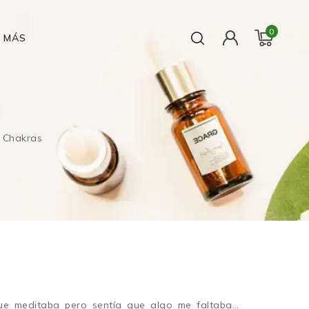
0
MÁS
 Chakras
e meditaba pero sentía que algo me faltaba…