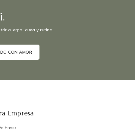
.
rir cuerpo, alma y rutina.
ra Empresa
De Envío