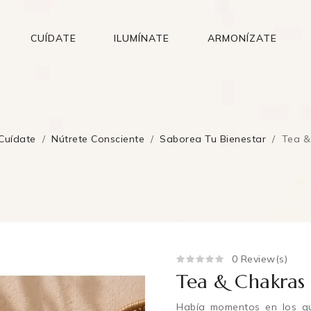
CUÍDATE
ILUMÍNATE
ARMONÍZATE
Cuídate
Nútrete Consciente
Saborea Tu Bienestar
Tea &
0 Review(s)
Tea & Chakras
Había momentos en los qu