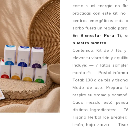
como si mi energía no fl
prácticas con este kit, n
centros energéticos más ac
sorbo fuera un regalo para
En Bienestar Para Ti, e
nuestro mantra.
Contenido: Kit de 7 tés y
elevar tu vibración y equili
Incluye: — 7 latas sample
manta 👜. — Postal informa
Total: 138 g de tés y tisana
Modo de uso: Prepara tu 
respira su aroma y acompáñ
Cada mezcla está pensa
distinto. Ingredientes: — 
Tisana Herbal Ice Breaker
limón, hoja zarza. — Tisa