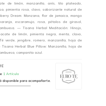
te de limón, manzanilla, anís, tilo plateado,
a, pimienta rosa, clavo, saborizante natural de
pberry Dream: Manzana, flor de jamaica, mango
naranja, escaramujo, rosa, pétalos de girasol,
rambuesa. — Tisana Herbal Meditación: Hinojo,
 zacate de limón, pimienta negra, menta, clavo,
Té verde, jengibre, romero, manzanilla, hoja de
isana Herbal Blue Pillow: Manzanilla, hoja de
rambuesa, campanita azul.
TÉ
te
1 Artículo
á disponible para acompañarte.