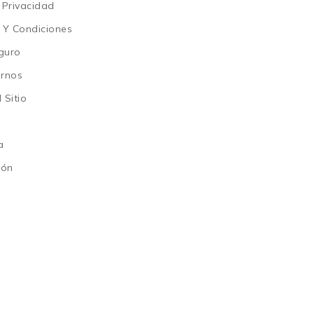
 Privacidad
 Y Condiciones
guro
arnos
 Sitio
a
ión