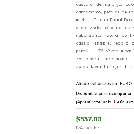
cáscara de naranja, zaca
cardamomo, pétalos de ros
miel. — Tisana Frutal Ras
cristalizado, cáscara de 
saborizante natural de f
cassia, jengibre, regaliz,
perejil. — Té Verde Ajna: 
zarzamora, cardamomo. — T
zarza, lavanda, hojas de f
Aliado del bienestar:
EURO 
Disponible para acompañar
¡Apresúrate! solo
1
Aún est
$537.00
IVA incluido