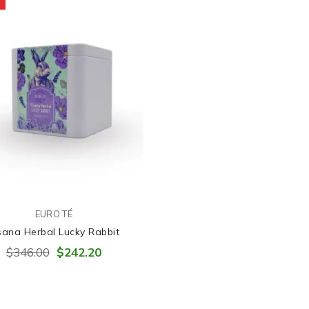
%
EURO TÉ
sana Herbal Lucky Rabbit
$346.00
$242.20