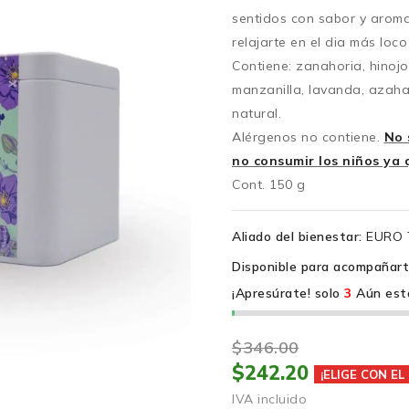
sentidos con sabor y aroma
relajarte en el dia más loco
Contiene: zanahoria, hinojo
manzanilla, lavanda, azahar
natural.
Alérgenos no contiene.
No 
no consumir los niños ya 
Cont. 150 g
Aliado del bienestar:
EURO 
Disponible para acompañar
¡Apresúrate! solo
3
Aún est
$346.00
$242.20
¡ELIGE CON E
IVA incluido