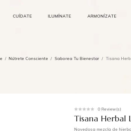
CUÍDATE
ILUMÍNATE
ARMONÍZATE
te
Nútrete Consciente
Saborea Tu Bienestar
Tisana Herb
0 Review(s)
Tisana Herbal 
Novedosa mezcla de hierbas