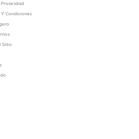
 Privacidad
 Y Condiciones
guro
arnos
 Sitio
a
ión