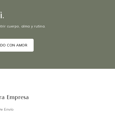
.
rir cuerpo, alma y rutina.
ra Empresa
De Envío